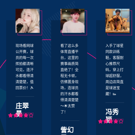
球
看了这么多
入手了球星
入的这件
球
体育直播平
同款训练
队卫衣质
次
台，这里的
鞋，客服耐
超出预期
晰
赛事画质简
心推荐尺
面料厚实
汗
直绝了！全
码，穿上打
舒服，版
清
程无卡顿，
球超舒服，
也很正，
值
仿佛置身现
周边店简直
着去看比

场，连球员
是球迷宝
回头率超
的汗水都看
藏！👟
高，队友
得清清楚楚
问我在哪
～🌟太赞
的👕～
冯秀
了！
颖
庄修
訾幻
敏