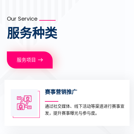
fan
sheng
tian
jue di
Our Service
fan ji
yong
服务种类
duo di
yi
服务项目
赛事营销推广
通过社交媒体、线下活动等渠道进行赛事宣
发，提升赛事曝光与参与度。