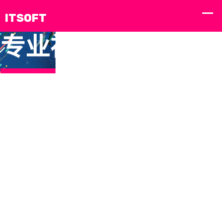
专
业
视
讯
游
戏
中
心
和平
高清
客
gao
he
我
精英
多类
户
qing
ping
们
电竞
别盛
支
duo
jing
zhuan ye shi xun you xi zhong xin duo chong wan fa yi zhan ju 
的
赛
宴：
持
lei bie
ying
服务项目
事：
电竞
sheng
dian
企
特种
手机
yan
jing
业
兵集
真人
dian
sai shi
结荒
体
精
jing
te
岛求
育，
shou
zhong
神
生，
乐趣
ji
bing ji
绝地
嗨翻
zhen
jie
反击
天
ren ti
huang
勇夺
yu le
dao
第一
qu hai
qiu