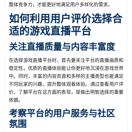
整体竞争力，才能更好地满足用户多样化的需求。
如何利用用户评价选择合
适的游戏直播平台
关注直播质量与内容丰富度
在选择游戏直播平台时，首先要关注平台的直播画质和
稳定性。优质的直播体验能让你更好地沉浸在游戏世界
中。同时，丰富的内容资源和多样的主播类型也能满足
不同玩家的兴趣，提升整体观看体验。通过查看用户评
价，了解平台在这方面的表现，是做出明智选择的重要
依据。
考察平台的用户服务与社区
氛围