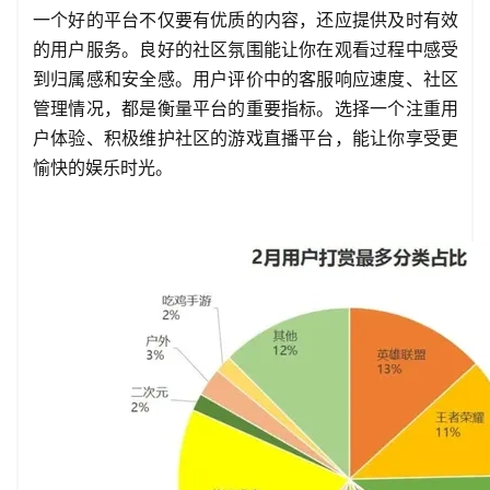
一个好的平台不仅要有优质的内容，还应提供及时有效
的用户服务。良好的社区氛围能让你在观看过程中感受
到归属感和安全感。用户评价中的客服响应速度、社区
管理情况，都是衡量平台的重要指标。选择一个注重用
户体验、积极维护社区的游戏直播平台，能让你享受更
愉快的娱乐时光。