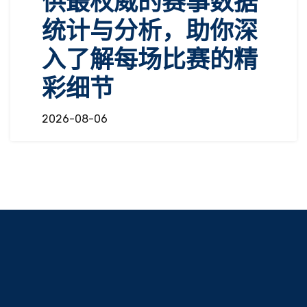
供最权威的赛事数据
统计与分析，助你深
入了解每场比赛的精
彩细节
2026-08-06