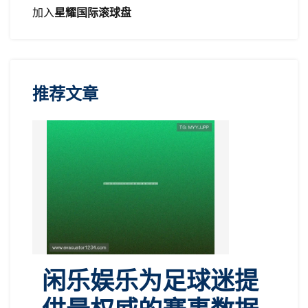
加入
星耀国际滚球盘
推荐文章
闲乐娱乐为足球迷提