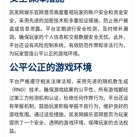
凯发网娱乐官网首页高度重视玩家的账户安全和资金安
全，采用先进的加密技术和多重验证措施，防止账户被
盗或信息泄露。平台定期进行安全检测，及时修补漏
洞，确保玩家的个人信息和交易数据安全无忧。此外，
平台还设有风险控制系统，有效防范作弊和非法行为，
为玩家营造公平公正的游戏环境。
公平公正的游戏环境
平台严格遵守相关法律法规，采用先进的随机数生成
（RNG）技术，确保游戏结果的公平性。所有游戏都经
过第三方检测机构认证，杜绝任何作弊行为。平台还设
有举报机制，鼓励玩家积极举报不良行为，维护良好的
游戏氛围。通过这些措施，凯发网娱乐官网首页为玩家
提供了一个安全、透明的游戏环境，保障玩家的合法权
益。