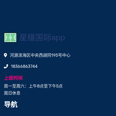
河源滨海区中央西胡同195号中心
18366863744
上班时间
周一至周六：上午8点至下午5点
周日休息
导航