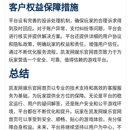
客户权益保障措施
平台设有完善的投诉处理机制，确保玩家的合理诉求得
到及时回应。对于账户异常、支付纠纷等问题，平台会
进行核实并提供解决方案。平台还提供详细的用户协议
和隐私政策，明确玩家的权益和责任，增强用户信任。
通过不断优化服务流程，凯发网娱乐官网首页致力于为
玩家营造一个安全、可靠、值得信赖的游戏平台。
总结
凯发网娱乐官网首页以专业的技术支持和高效的客服服
务为基础，为玩家提供全方位的保障。无论是平台的稳
定运行、用户的疑问解答，还是账户安全和公平游戏环
境，平台都在不断优化和提升。玩家在凯发网娱乐官网
首页可以享受到安全、顺畅、贴心的游戏体验，充分保
障自身权益。未来，平台将继续坚持以用户为中心，不