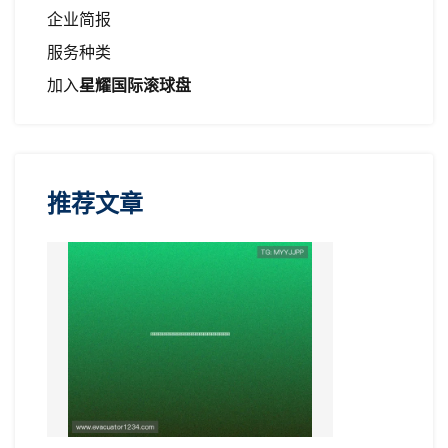
企业简报
服务种类
加入
星耀国际滚球盘
推荐文章