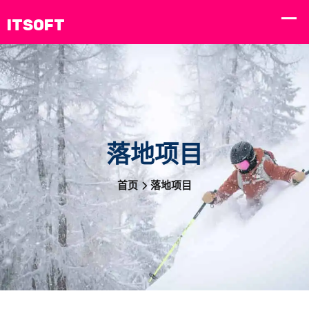
落地项目
首页
落地项目