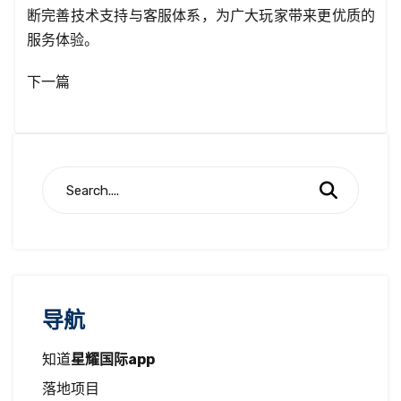
断完善技术支持与客服体系，为广大玩家带来更优质的
服务体验。
下一篇
导航
知道
星耀国际app
落地项目